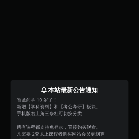
本站最新公告通知
智圣商学 10 岁了！
新增【学科资料】和【考公考研】板块。
手机版右上角三条杠可切换分类
所有课程都支持免登录，直接购买观看。
凡需要 2套以上课程者购买网站会员更划算