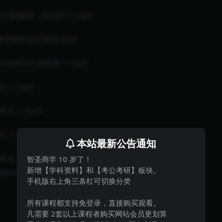
览器引擎编译、执行的？.mp4
 微任务的运行机制.mp4
nextTick 的原理？.mp4
问？.mp4
算法？.mp4
己？.mp4
本站最新公告通知
ipt 基本功，跨越前端进阶门槛
智圣商学 10 岁了！
新增【学科资料】和【考公考研】板块。
shengxi.com
手机版右上角三条杠可切换分类
所有课程都支持免登录，直接购买观看。
凡需要 2套以上课程者购买网站会员更划算