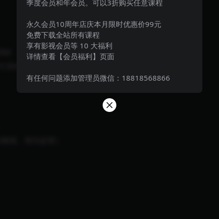
季度会员和年会员。可以3折购买任意课程
永久会员10周年店庆本月限时优惠价99元
免费下载全站所有课程
享有影视会员等 10 大福利
询#
详情查看【会员福利】页面
#引流#
有任何问题添加管理员微信：18818568866
）
商业领域，有问必答）