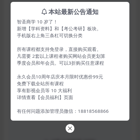
但在您支付前，请先看一眼这笔账：
本站最新公告通知
买 1 门课 = ¥ 19
智圣商学 10 岁了！
新增【学科资料】和【考公考研】板块。
买 5 门课 = ¥ 95
手机版右上角三条杠可切换分类
解锁全站 500000+ 课程 (永久SVIP) = 仅需 ¥
所有课程都支持免登录，直接购买观看。
99 🤯
凡需要 2套以上课程者购买网站会员更划算
季度会员和年会员。可以3折购买任意课程
永久会员10周年店庆本月限时优惠价99元
免费下载全站所有课程
🤔 还在到处找资源？
享有影视会员等 10 大福利
详情查看【会员福利】页面
别浪费时间了！全网热门课程，这里都有。
外面卖 299、1999 的割韭菜课， 这里通通包含
有任何问题添加管理员微信：18818568866
在SVIP 里。