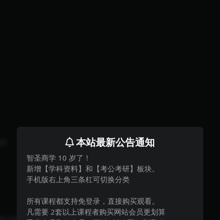
本站最新公告通知
4
智圣商学 10 岁了！
新增【学科资料】和【考公考研】板块。
手机版右上角三条杠可切换分类
所有课程都支持免登录，直接购买观看。
凡需要 2套以上课程者购买网站会员更划算
.mp4