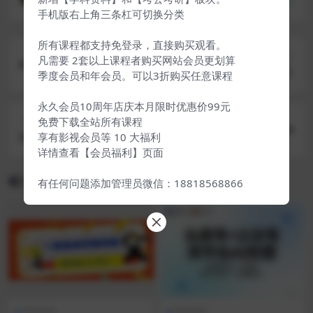
手机版右上角三条杠可切换分类
所有课程都支持免登录，直接购买观看。
上一篇
凡需要 2套以上课程者购买网站会员更划算
【2021】有道考神曲根万词研习社
季度会员和年会员。可以3折购买任意课程
永久会员10周年店庆本月限时优惠价99元
免费下载全站所有课程
下一篇
欧耶情感.零基础打造吸引力
享有影视会员等 10 大福利
详情查看【会员福利】页面
相关文章
有任何问题添加管理员微信：18818568866
智圣商学
智圣商学