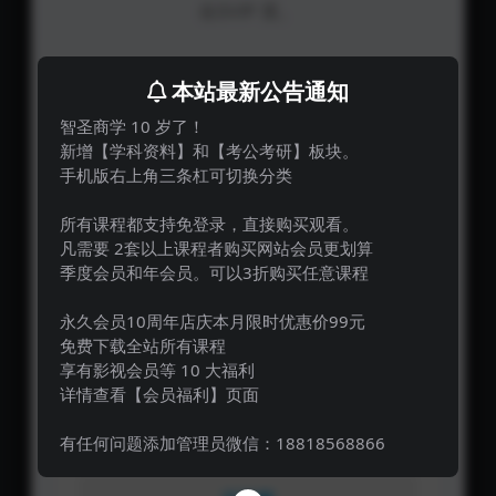
在SVIP 里。
本站最新公告通知
☕️ 少喝 3 杯奶茶 (¥99)
智圣商学 10 岁了！
换一个终身学习/搞钱的资源库。
新增【学科资料】和【考公考研】板块。
今日仅需 99 元，解锁全站终身钻石SVIP
手机版右上角三条杠可切换分类
所有课程都支持免登录，直接购买观看。
普通购买
凡需要 2套以上课程者购买网站会员更划算
季度会员和年会员。可以3折购买任意课程
¥19
/单课
永久会员10周年店庆本月限时优惠价99元
免费下载全站所有课程
单次购买价格高
享有影视会员等 10 大福利
仅限当前1门课
详情查看【会员福利】页面
无任何赠品
无实操指导
有任何问题添加管理员微信：18818568866