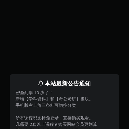
本站最新公告通知
智圣商学 10 岁了！
新增【学科资料】和【考公考研】板块。
手机版右上角三条杠可切换分类
所有课程都支持免登录，直接购买观看。
凡需要 2套以上课程者购买网站会员更划算