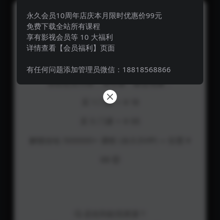
永久会员10周年店庆本月限时优惠价99元
⚠️ 慢着！19元单买这课你就亏了...
免费下载全站所有课程
享有影视会员等 10 大福利
算算这笔账，你就知道怎么选更划算
详情查看【会员福利】页面
你正在尝试购买单门课程（¥19.00）。
有任何问题添加管理员微信：18818568866
但在您支付前，请先看一眼这笔账：
买 1 门课 = ¥ 19
买 5 门课 = ¥ 95
解锁全站 500000+ 课程 (永久SVIP) = 仅需 ¥
99 🤯
🤔 还在到处找资源？