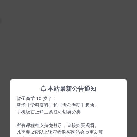
3
本站最新公告通知
智圣商学 10 岁了！
新增【学科资料】和【考公考研】板块。
手机版右上角三条杠可切换分类
所有课程都支持免登录，直接购买观看。
凡需要 2套以上课程者购买网站会员更划算