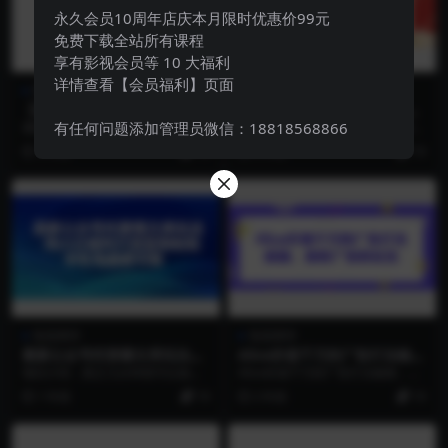
永久会员10周年店庆本月限时优惠价99元
免费下载全站所有课程
享有影视会员等 10 大福利
详情查看【会员福利】页面
智圣商学
智圣商学
【谢胜子】自媒体与个人ip_1
一部手机，一天几分钟，小白
01音频+资料
轻松日入上千，月入10万+，
有任何问题添加管理员微信：18818568866
课程目录 HBO的内容战略 – 【美】
一部手机，小白每天花个几分钟，
纯信息项目【焦圣希1881856
小比尔·梅西;粟志敏译.pdf...
利润日入几百，上千，纯绿色，信
3 年前
19
2 年前
19
8866】
息差项...
智圣商学
智圣商学
最新公众号托管爆文库玩法，
Alice价值千万的广告打法秘
纯小白福利只需复制粘贴，手
籍，高阶广告的玩法
项目介绍：真正几分钟就可以搞定
Alice价值千万的广告打法秘籍，高
机电脑都可做
的副业，最新公众号托管玩法，我
阶广告的玩法资源简介： 课程内
1 年前
19
2 年前
19
们提供爆文库，大家领...
容： Alic...