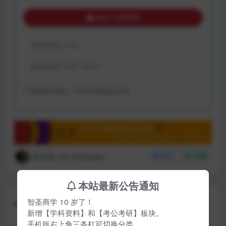
购买下载权限
包含资源:
(1个)
最近更新:
2021-08-07
下载遇到问题？可联系客服或反馈
焦圣希18818568866
分享
收藏
本站最新公告通知
上一篇
智圣商学 10 岁了！
最实用的经营管理学课程《周文强总裁运营之道》
新增【学科资料】和【考公考研】板块。
手机版右上角三条杠可切换分类