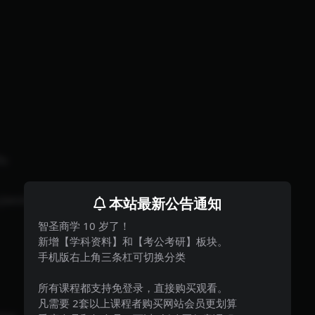
v
shengxi.com
本站最新公告通知
智圣商学 10 岁了！
新增【学科资料】和【考公考研】板块。
手机版右上角三条杠可切换分类
所有课程都支持免登录，直接购买观看。
凡需要 2套以上课程者购买网站会员更划算