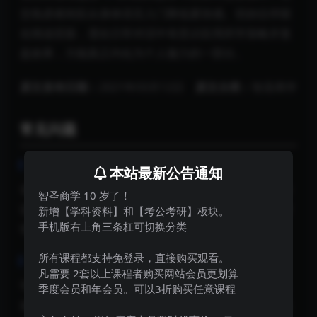
交焦虑者则应从身体语言入门降低紧张感。切勿仅停留
在阅读层面，需在日常对话中有意识应用所学策略并复
盘效果，方能真正内化为个人魅力的一部分。
原文发布日期：
2021年03月12日
原文分类：
智圣商学
常见问题
这套课程适合零基础小白吗？
本站最新公告通知
非常适合。大纲从心态调整起步，逐步引入身体语言和
智圣商学 10 岁了！
话题技巧，所有概念均有实战案例解析，无需任何心理
新增【学科资料】和【考公考研】板块。
手机版右上角三条杠可切换分类
学背景即可轻松上手。
所有课程都支持免登录，直接购买观看。
如何快速化解聚会中的冷场尴尬？
凡需要 2套以上课程者购买网站会员更划算
可运用模块三的‘无限话题’诀窍和‘回味’救场术，结合气
季度会员和年会员。可以3折购买任意课程
泡理论控制空间感，同时通过镜像动作拉近距离，自然