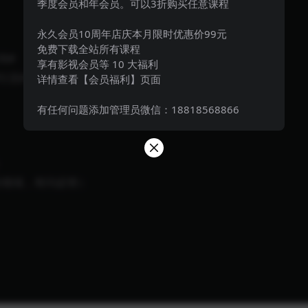
季度会员和年会员。可以3折购买任意课程
永久会员10周年店庆本月限时优惠价99元
免费下载全站所有课程
询#
享有影视会员等 10 大福利
#引流#
详情查看【会员福利】页面
有任何问题添加管理员微信：18818568866
）
商业领域，有问必答）