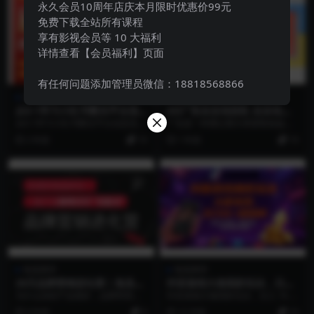
永久会员10周年店庆本月限时优惠价99元
免费下载全站所有课程
享有影视会员等 10 大福利
详情查看【会员福利】页面
有任何问题添加管理员微信：18818568866
智圣商学
智圣商学
从0-1学习小红书聚光平台信
AD广告全自动挂机 全自动解
息流投放，带你快速上手，掌
放双手 单日500+ 背靠大平台
从0-1学习小红书聚光平台信息流投
广告是一种通过展示来获取收益的
握聚光平台信息流投放【焦圣
放，带你快速上手，掌握聚光平台
数字商业模式，广泛应用于网站、
2 年前
19
1 年前
19
希18818568866】
信息流投放资源简...
移动应用、社交媒体平...
智圣商学
智圣商学
28天品牌营销进化营｜焦圣希
抖音游戏大佬高阶玩法，日入
18818568866
1k + 稳稳的，变现立竿见影，
为什么你的产品很好，品牌和营销
抖音游戏大佬高阶玩法，日入 1k +
简单无脑，一部手机即可操作
却做不好？ 你是不是总想来一次爆
稳稳的，变现立竿见影，简单无
6 年前
9
12 月前
19