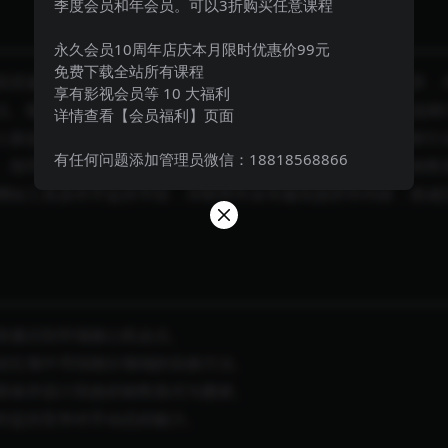
季度会员和年会员。可以3折购买任意课程
永久会员10周年店庆本月限时优惠价99元
免费下载全站所有课程
层层递进。前言部分首先厘清网红产品与经营产品的概念差异，
享有影视会员等 10 大福利
点。随后课程深入蓝海领域，讲解如何识别两个特殊情况及选择
详情查看【会员福利】页面
入新蓝海的实操方法。接着探讨红海中的蓝海寻找准则，分析行
有任何问题添加管理员微信：18818568866
，指导学员通过假设明确产品潜力、筛选目标客户群、确定销售
网站工具及对手监控手段，并附带作业专题巩固所学内容，形成
快速识别市场核心机会点。
在红海中寻找细分领域的实操方法。
群体并设计高效的销售形式与素材。
时监控竞争对手动态的能力。