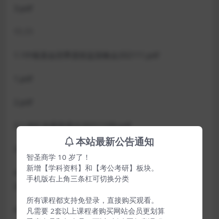
3.pdf
11.11
1.1中银基金四季度权益策略会202111.pdf
1.pdf
2.pdf
3.1 张忆东最新观点20211109.pdf
本站最新公告通知
3.pdf
智圣商学 10 岁了！
新增【学科资料】和【考公考研】板块。
4.1景顺长城李进：看好五大赛道，选股偏好成长股
手机版右上角三条杠可切换分类
20211108.pdf
所有课程都支持免登录，直接购买观看。
4..pdf
凡需要 2套以上课程者购买网站会员更划算