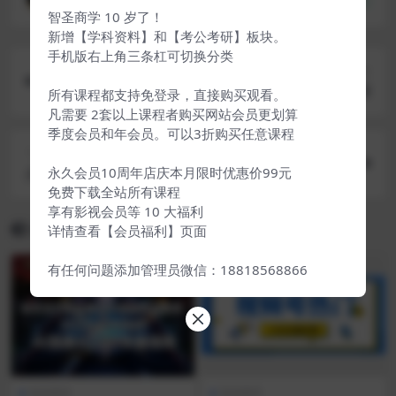
智圣商学 10 岁了！
新增【学科资料】和【考公考研】板块。
手机版右上角三条杠可切换分类
上一篇
【运动康复】苟文强 51块肌肉解剖课
所有课程都支持免登录，直接购买观看。
凡需要 2套以上课程者购买网站会员更划算
季度会员和年会员。可以3折购买任意课程
下一篇
点金手直播控流师，流量掌控拆解认知，干货满满
永久会员10周年店庆本月限时优惠价99元
免费下载全站所有课程
享有影视会员等 10 大福利
相关文章
详情查看【会员福利】页面
有任何问题添加管理员微信：18818568866
智圣商学
智圣商学