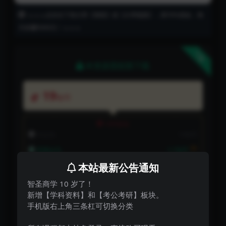
↘️↘️↘️点击右下角分享【海报】或【分享链接】，得70%佣金，每
月多赚5000元！↘️↘️↘️
下载
本资源需权限下载
19
智币
VIP折扣
非会员:
19智币
3折
普通会员:
5.7智币
本站最新公告通知
永久钻石会员:
免费
智圣商学 10 岁了！
新增【学科资料】和【考公考研】板块。
购买下载权限
手机版右上角三条杠可切换分类
包含资源:
(1个)