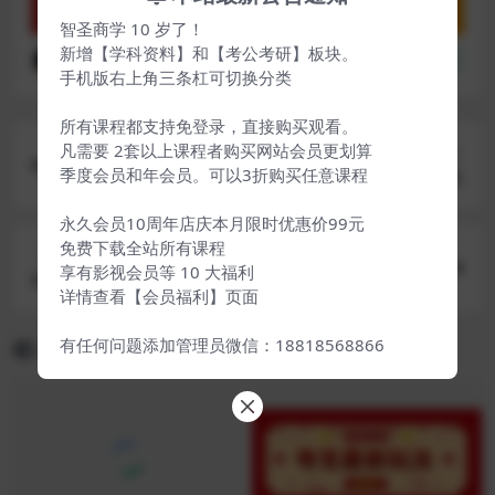
智圣商学 10 岁了！
新增【学科资料】和【考公考研】板块。
焦圣希18818568866
分享
收藏
手机版右上角三条杠可切换分类
所有课程都支持免登录，直接购买观看。
凡需要 2套以上课程者购买网站会员更划算
上一篇
季度会员和年会员。可以3折购买任意课程
[创业前奏]创业所需的资源如何高效获取
永久会员10周年店庆本月限时优惠价99元
免费下载全站所有课程
下一篇
享有影视会员等 10 大福利
财道之揭秘终极财富密码
详情查看【会员福利】页面
有任何问题添加管理员微信：18818568866
相关文章