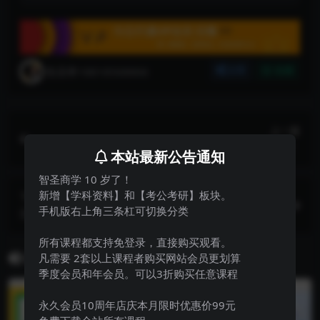
焦圣希18818568866
分享
收藏
上一篇
王金鑫精讲《世说新语》
本站最新公告通知
智圣商学 10 岁了！
新增【学科资料】和【考公考研】板块。
下一篇
手机版右上角三条杠可切换分类
喆哥·玩转抖音流量打造个人IP，实体店利用抖音强
引流变现，打造爆款视频，内容脚本
所有课程都支持免登录，直接购买观看。
相关文章
凡需要 2套以上课程者购买网站会员更划算
季度会员和年会员。可以3折购买任意课程
永久会员10周年店庆本月限时优惠价99元