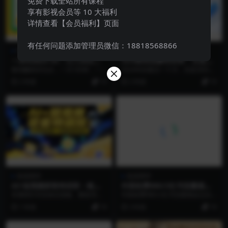
免费下载全站所有课程
享有影视会员等 10 大福利
详情查看【会员福利】页面
有任何问题添加管理员微信：18818568866
智圣商学
智圣商学
一单利润20-30，日入四位
SEO精准流量特训营，百度微
数，空手套白狼，只要做就能
信抖音小红书全覆盖，带你搞
最强赚差价玩法，一天100单，一
2024年的最后一个月，你是否仍在
赚，简单无套路
懂搜索优化核心技巧【焦圣希
单利润20-30，只要做就能赚，简单
寻找突破目标的有效方法？这套课
2 年前
19
2 年前
19
18818568866】
无套路 ⚠️...
程推出的 全平台...
智圣商学
智圣商学
AI+短视频获客特训班：账号
外面收费980小红书流量掘金
定位技巧，AI文案生成，私域
合伙人，简单粗暴，小白上手
本课程针对实体店老板、教练等线
外面收费980小红书流量掘金合伙
引流5步法
也能轻松变现500＋【揭秘】
下从业者转型线上获客的痛点，系
人，简单粗暴，小白上手也能轻松
1 年前
19
3 年前
19
统教授短视频账号搭建...
变现500＋【揭秘...