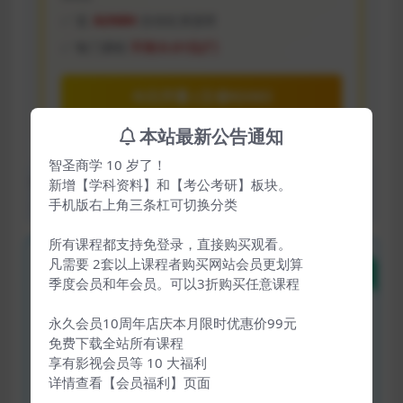
送
AI/N8N
自动化资源库
每门课程
不到 0.01元/门
今日开通 (立省¥200)
本站最新公告通知
智圣商学 10 岁了！
新增【学科资料】和【考公考研】板块。
↘️↘️↘️点击右下角分享【海报】或【分享链接】，得70%佣金，每
手机版右上角三条杠可切换分类
月多赚5000元！↘️↘️↘️
所有课程都支持免登录，直接购买观看。
下载
凡需要 2套以上课程者购买网站会员更划算
本资源需权限下载
季度会员和年会员。可以3折购买任意课程
19
永久会员10周年店庆本月限时优惠价99元
智币
免费下载全站所有课程
享有影视会员等 10 大福利
VIP折扣
详情查看【会员福利】页面
非会员:
19智币