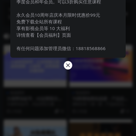
季度会员和年会员。可以3折购买任意课程
下一篇
永久会员10周年店庆本月限时优惠价99元
职场生存指南：深度拆解困住1000万人的52个职场
免费下载全站所有课程
难题
享有影视会员等 10 大福利
详情查看【会员福利】页面
相关文章
有任何问题添加管理员微信：18818568866
智圣商学
智圣商学
大佬带你起号，AI运营型主
TK跨境电商实战课：产品定位
播，底层逻辑，AI起号，运营
到变现模式，高效剪辑与数据
大佬带你起号，AI运营型主播，底
课程目录 1-第一课：产品的定位和
晋级，主播进阶
分析全攻略
层逻辑，AI起号，运营晋级，主播
变现模式 2-第二课：高效果的剪辑
2 年前
19
2 年前
19
进阶资源简介： ...
3-第三课...