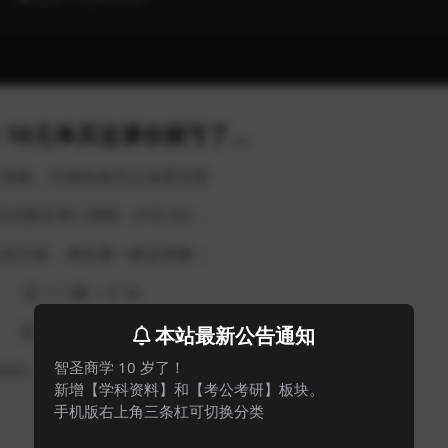
！19元单买这课你就亏了...
这笔账，你就知道怎么选更划算
试购买单门课程（¥19.00）。
您支付前，请先看一眼这笔账：
买 1 门课 = ¥ 19
本站最新公告通知
买 5 门课 = ¥ 95
智圣商学 10 岁了！
0+ 课程 (永久SVIP) = 仅需 ¥ 99 🤯
新增【学科资料】和【考公考研】板块。
手机版右上角三条杠可切换分类