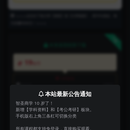
↘️↘️↘️点击右下角分享【海报】或【分享链接】，得70%佣金，每
月多赚5000元！↘️↘️↘️
下载
本资源需权限下载
19
智币
VIP折扣
非会员:
19智币
本站最新公告通知
3折
普通会员:
5.7智币
智圣商学 10 岁了！
永久钻石会员:
免费
新增【学科资料】和【考公考研】板块。
手机版右上角三条杠可切换分类
购买下载权限
所有课程都支持免登录，直接购买观看。