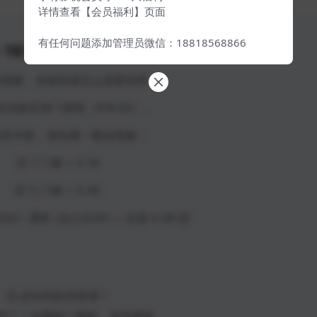
详情查看【会员福利】页面
有任何问题添加管理员微信：18818568866
！19元单买这课你就亏了...
这笔账，你就知道怎么选更划算
试购买单门课程（¥19.00）。
您支付前，请先看一眼这笔账：
买 1 门课 = ¥ 19
买 5 门课 = ¥ 95
0+ 课程 (永久SVIP) = 仅需 ¥ 99 🤯
🤔 还在到处找资源？
间了！全网热门课程，这里都有。