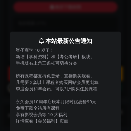
购买下载权限
包含资源:
(1个)
最近更新:
2022-12-26
本站最新公告通知
下载遇到问题？可联系客服或反馈
智圣商学 10 岁了！
新增【学科资料】和【考公考研】板块。
手机版右上角三条杠可切换分类
所有课程都支持免登录，直接购买观看。
凡需要 2套以上课程者购买网站会员更划算
焦圣希18818568866
分享
收藏
季度会员和年会员。可以3折购买任意课程
永久会员10周年店庆本月限时优惠价99元
免费下载全站所有课程
上一篇
享有影视会员等 10 大福利
透透糖开课吧·短视频带货爆单实战营，一部手机就
详情查看【会员福利】页面
能快速稳定变现，1000粉丝也能月入过万