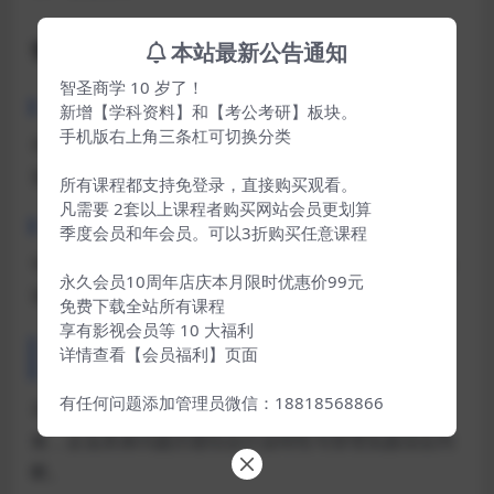
常见问题
本站最新公告通知
智圣商学 10 岁了！
这门课是否包含具体的股票推荐或投资建议？
新增【学科资料】和【考公考研】板块。
手机版右上角三条杠可切换分类
不包含。本课程侧重于经济学思想史与宏观逻辑分析，
旨在提升认知框架而非提供短期交易策略。
所有课程都支持免登录，直接购买观看。
凡需要 2套以上课程者购买网站会员更划算
没有经济学基础能否听懂课程中的理论辩论？
季度会员和年会员。可以3折购买任意课程
可以。徐瑾老师会从发生学角度还原历史现场，用通俗
永久会员10周年店庆本月限时优惠价99元
语言解释复杂概念，适合有一定兴趣的初学者入门。
免费下载全站所有课程
享有影视会员等 10 大福利
学习完这门课能直接解决企业经营中的所有问题
详情查看【会员福利】页面
吗？
有任何问题添加管理员微信：18818568866
不能一蹴而就。课程提供的是底层思维工具和宏观视
角，企业具体问题仍需结合行业特性与管理实践综合判
断。