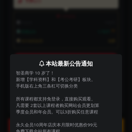
智币
VIP折扣
非会员:
19智币
3折
普通会员:
5.7智币
永久钻石会员:
免费
购买下载权限
本站最新公告通知
智圣商学 10 岁了！
包含资源:
(1个)
新增【学科资料】和【考公考研】板块。
手机版右上角三条杠可切换分类
最近更新:
2022-03-30
所有课程都支持免登录，直接购买观看。
下载遇到问题？可联系客服或反馈
凡需要 2套以上课程者购买网站会员更划算
季度会员和年会员。可以3折购买任意课程
永久会员10周年店庆本月限时优惠价99元
免费下载全站所有课程