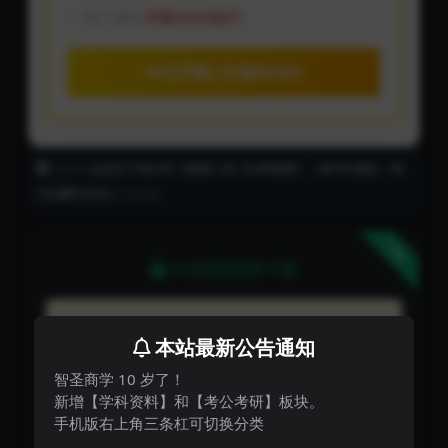
每门课程
不到 0.01元/门
今日开通 (立省¥200)
↘️↘️↘️点击右下角分享【海报】或【分享链接】，得70%佣金，每
月多赚5000元！↘️↘️↘️
下载
本资源需权限下载
19
智币
本站最新公告通知
智圣商学 10 岁了！
VIP折扣
新增【学科资料】和【考公考研】板块。
非会员:
19智币
手机版右上角三条杠可切换分类
3折
普通会员:
5.7智币