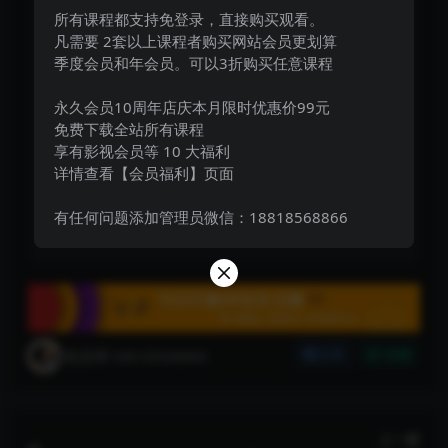
所有课程都支持免登录，直接购买观看。
永久钻石会员:
免费
凡需要 2套以上课程者购买网站会员更划算
季度会员和年会员。可以3折购买任意课程
购买下载权限
永久会员10周年店庆本月限时优惠价99元
免费下载全站所有课程
包含资源:
(1个)
享有影视会员等 10 大福利
详情查看【会员福利】页面
最近更新:
2023-08-06
有任何问题添加管理员微信：18818568866
下载遇到问题？可联系客服或反馈
焦圣希18818568866
分享
收藏
上一篇