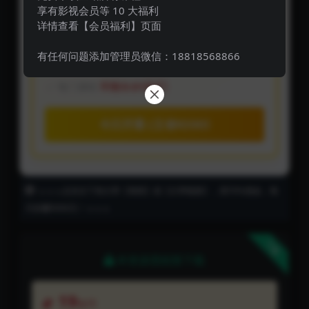
全站
500000+
课程永久免费下
享有影视会员等 10 大福利
详情查看【会员福利】页面
每日
更新热门课程50+(站内没有可联系站长帮
你找)
有任何问题添加管理员微信：18818568866
送
AI/N8N
自动化资源库
每门课程
不到 0.01元/门
今日开通 (立省¥200)
↘️↘️↘️点击右下角分享【海报】或【分享链接】，得70%佣金，每
月多赚5000元！↘️↘️↘️
下载
本资源需权限下载
19
智币