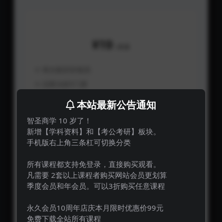
普通购买
¥19
/单课
单次购买价格高
仅限当前1门课
无任何赠品
本站最新公告通知
无实操指导
智圣商学 10 岁了！
新增【学科资料】和【考公考研】板块。
不划算
手机版右上角三条杠可切换分类
所有课程都支持免登录，直接购买观看。
🔥 站长推荐
凡需要 2套以上课程者购买网站会员更划算
💎 SVIP 永久会员
季度会员和年会员。可以3折购买任意课程
¥99
原价¥299
永久会员10周年店庆本月限时优惠价99元
免费下载全站所有课程