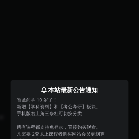
本站最新公告通知
智圣商学 10 岁了！
新增【学科资料】和【考公考研】板块。
手机版右上角三条杠可切换分类
分析
所有课程都支持免登录，直接购买观看。
凡需要 2套以上课程者购买网站会员更划算