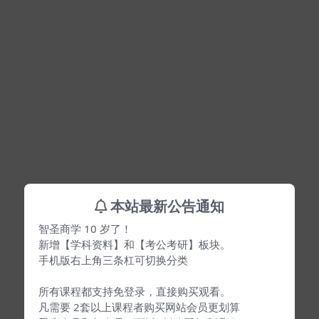
本站最新公告通知
智圣商学 10 岁了！
新增【学科资料】和【考公考研】板块。
手机版右上角三条杠可切换分类
所有课程都支持免登录，直接购买观看。
凡需要 2套以上课程者购买网站会员更划算