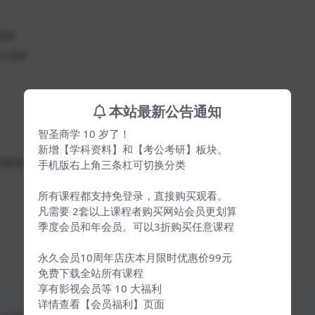
询#
#引流#
本站最新公告通知
智圣商学 10 岁了！
）
新增【学科资料】和【考公考研】板块。
商业领域，有问必答）
手机版右上角三条杠可切换分类
所有课程都支持免登录，直接购买观看。
凡需要 2套以上课程者购买网站会员更划算
季度会员和年会员。可以3折购买任意课程
永久会员10周年店庆本月限时优惠价99元
免费下载全站所有课程
享有影视会员等 10 大福利
详情查看【会员福利】页面