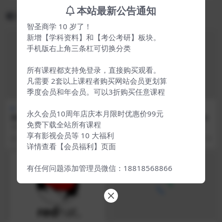
本站最新公告通知
相关文章
智圣商学 10 岁了！
新增【学科资料】和【考公考研】板块。
手机版右上角三条杠可切换分类
所有课程都支持免登录，直接购买观看。
凡需要 2套以上课程者购买网站会员更划算
季度会员和年会员。可以3折购买任意课程
个人成长
个人成长
永久会员10周年店庆本月限时优惠价99元
抖音动画视频课程 快速做抖音
嵌入式线上VIP全套课程2023
免费下载全站所有课程
动画爆款抖音号｜焦圣希 188
这套课程主要手把手教大家如何利
课程目录 ├──C语言 | └──C语言
18568866
用AE等一些专业软件制作视频中展
| | ├──1.C语言概述.mp4 ...
享有影视会员等 10 大福利
6 年前
9
3 年前
19
示的两种动画，课程...
详情查看【会员福利】页面
有任何问题添加管理员微信：18818568866