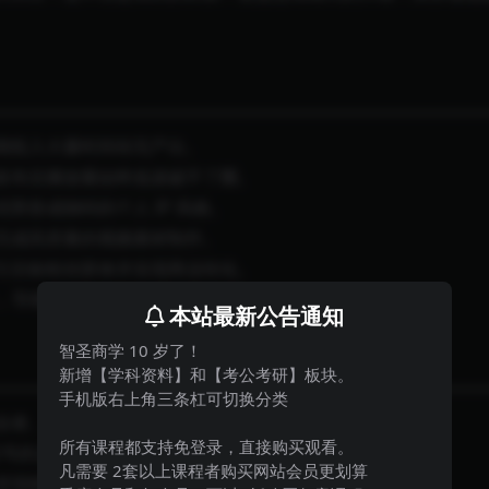
期投入大量时间却无产出。
发布后播放量始终低迷破不了圈。
势形成独特的个人 IP 风格。
完成高质量的视频素材制作。
引目标粉丝群体并实现商业转化。
优化，导致推广预算浪费且效果不佳。
本站最新公告通知
智圣商学 10 岁了！
新增【学科资料】和【考公考研】板块。
手机版右上角三条杠可切换分类
业者。
所有课程都支持免登录，直接购买观看。
音号的企业主。
凡需要 2套以上课程者购买网站会员更划算
变现能力的创作者。