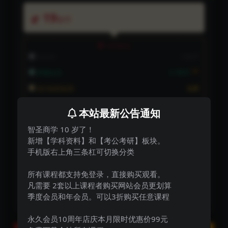
19
智币
VIP折扣
非会员:
19智币
3折
普通会员:
5.7智币
永久钻石会员:
免费
本站最新公告通知
购买下载权限
智圣商学 10 岁了！
新增【学科资料】和【考公考研】板块。
包含资源:
(1个)
手机版右上角三条杠可切换分类
最近更新:
2022-03-02
所有课程都支持免登录，直接购买观看。
凡需要 2套以上课程者购买网站会员更划算
下载遇到问题？可联系客服或反馈
季度会员和年会员。可以3折购买任意课程
永久会员10周年店庆本月限时优惠价99元