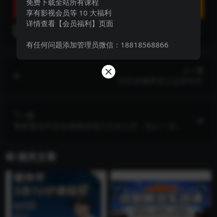
免费下载全站所有课程
享有影视会员等 10 大福利
详情查看【会员福利】页面
焦圣希18818568866
分享
收藏
有任何问题添加管理员微信：18818568866
上一篇
抖音直播带货之运营专栏
下一篇
最新最全抖音短视频变现方式全公开，快人一步迈
入抖音运营变现捷径
相关文章