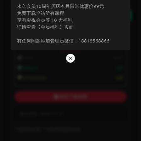
永久会员10周年店庆本月限时优惠价99元
下载
免费下载全站所有课程
本资源需权限下载
享有影视会员等 10 大福利
详情查看【会员福利】页面
9
智币
有任何问题添加管理员微信：18818568866
VIP折扣
非会员:
9智币
普通会员:
免费
永久钻石会员:
免费
购买下载权限
最近更新:
2026-07-24
下载遇到问题？可联系客服或反馈