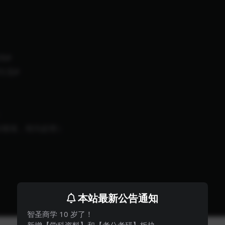
询#
#引流#
）
商业领域，有问必答）
本站最新公告通知
智圣商学 10 岁了！