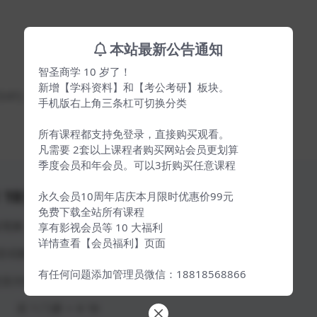
本站最新公告通知
智圣商学 10 岁了！
新增【学科资料】和【考公考研】板块。
41)
手机版右上角三条杠可切换分类
所有课程都支持免登录，直接购买观看。
凡需要 2套以上课程者购买网站会员更划算
季度会员和年会员。可以3折购买任意课程
！19元单买这课你就亏了...
永久会员10周年店庆本月限时优惠价99元
免费下载全站所有课程
这笔账，你就知道怎么选更划算
享有影视会员等 10 大福利
详情查看【会员福利】页面
试购买单门课程（¥19.00）。
有任何问题添加管理员微信：18818568866
您支付前，请先看一眼这笔账：
买 1 门课 = ¥ 19