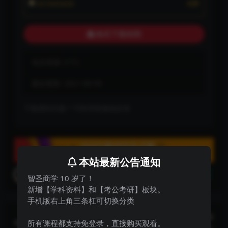
永久钻石会员:
免费
购买下载权限
包含资源:
(1个)
最近更新:
2021-08-09
下载遇到问题？可联系客服或反馈
本站最新公告通知
焦圣希18818568866
分享
收藏
智圣商学 10 岁了！
新增【学科资料】和【考公考研】板块。
手机版右上角三条杠可切换分类
上一篇
所有课程都支持免登录，直接购买观看。