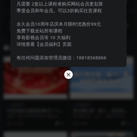
团队配合 5大协同管理提升企业执行力
凡需要 2套以上课程者购买网站会员更划算
季度会员和年会员。可以3折购买任意课程
下一篇
永久会员10周年店庆本月限时优惠价99元
金牌销售 成为销售精英的秘诀
免费下载全站所有课程
享有影视会员等 10 大福利
详情查看【会员福利】页面
相关文章
有任何问题添加管理员微信：18818568866
智圣商学
智圣商学
抖音电商主播进阶课8月 7-10
某付费文章：富人，是如何打
天打造精准推流直播间，0粉
造系统的?
这是一套针对抖音电商主播的实战
某付费文章：富人，是如何打造系
起号到单场百万GMV
进阶课程，聚焦自然流起号与千川
统的? 前言 好东西，你付费了，才
12 月前
19
2 年前
19
投放策略，覆盖推流算...
会珍惜。 6月1...