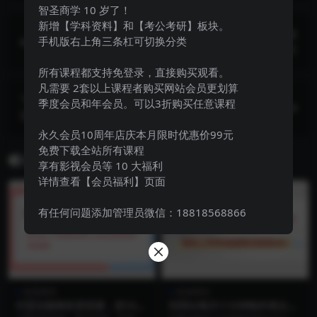
智圣商学 10 岁了！
新增【学科资料】和【考公考研】板块。
上一篇
手机版右上角三条杠可切换分类
走向阿尔法《吸引力解码》揭开男女关系的本质
所有课程都支持免登录，直接购买观看。
凡需要 2套以上课程者购买网站会员更划算
下一篇
季度会员和年会员。可以3折购买任意课程
微博超级写作实战营，帮助你粉丝猛涨价值999元
永久会员10周年店庆本月限时优惠价99元
免费下载全站所有课程
相关文章
享有影视会员等 10 大福利
详情查看【会员福利】页面
有任何问题添加管理员微信：18818568866
智圣商学
智圣商学
外贸全能商务英语课，把1000
利用AI每天十分钟制作美女卡
+个外贸成交技巧+2000句外贸
点视频，轻松上手多渠道单日