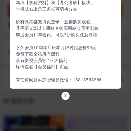
新增【学科资料】和【考公考研】板块。
手机版右上角三条杠可切换分类
所有课程都支持免登录，直接购买观看。
焦圣希18818568866
分享
收藏
凡需要 2套以上课程者购买网站会员更划算
季度会员和年会员。可以3折购买任意课程
永久会员10周年店庆本月限时优惠价99元
上一篇
免费下载全站所有课程
刘克亚 大师实操技术月赚10000元（全套50节-视频
享有影视会员等 10 大福利
教程）
详情查看【会员福利】页面
下一篇
有任何问题添加管理员微信：18818568866
社区营销军团（百度贴吧、兴趣部落）日吸几千流
量-月赚万元
相关文章