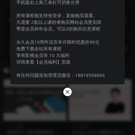
手机版右上角三条杠可切换分类
所有课程都支持免登录，直接购买观看。
上一篇
凡需要 2套以上课程者购买网站会员更划算
开课吧(完结)大数据分析全栈工程师016期
季度会员和年会员。可以3折购买任意课程
永久会员10周年店庆本月限时优惠价99元
下一篇
免费下载全站所有课程
零零已久·从0-1运营公众号
享有影视会员等 10 大福利
详情查看【会员福利】页面
相关文章
有任何问题添加管理员微信：18818568866
个人成长
个人成长
张海音50个案例视频精讲 “你
Spring Cloud 微服务项目实