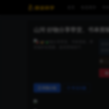
首页
智圣商学
学
山河·好物分享带货、书单剪
资源
发布时
非
详情介绍
常见问题