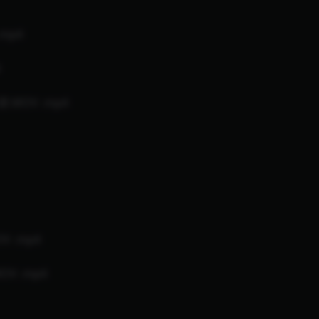
mp4
MOV .mp4
 .mp4
V .mp4