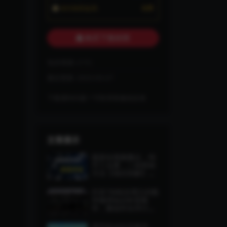
永久钻石会员:
免费
购买下载权限
包含资源:
(1个)
最近更新:
2023-03-27
下载遇到问题？可联系客服或反馈
文章展示
最新短视频搬运，纯
手工去重，二创剪辑
方法【项目拆解】
【焦圣希188185688
66】
抖音7W粉丝博主的数
学物理知识科普教
学，撸创作伙伴计划
+收徒+商单等，单日
收益300-500(更新)
用手机AI玩百家号，