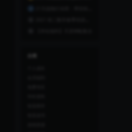
21天战拖行动营：帮你轻松战胜拖延症，收获自律人生（完结）｜焦圣希 18818568866
4
2021 初二数学春季培训班(培优S在线) 林儒强
5
【本站福利】天涯神帖集合
6
分类
个人成长
会员福利
免费专区
学科资料
智圣商学
智圣读书
游戏资源