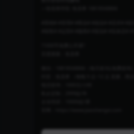
教你更聪明地赚钱
—智圣商学院 ·焦圣希 18818568866
#营销# #管理# #商业# #创业# #话术# #咨
#销售# #运营# #微商# #策划# #实体店# 
?1000节免费公开课?
百度搜索：焦圣希
微信：18818568866（每天前3位免费咨询
抖音：焦圣希 （每晚 9 点~12 点 直播，
电话咨询：1000元/小时
私企定制：2999起/年
企业培训：10000起/课
官网：https://www.jiaoshengxi.com