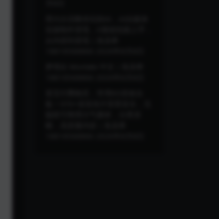
月8日
用大白话教你玩转AI，AI自媒体
实操制作变现，0基础也能上手，
从内容到变现｜焦圣希
18818568866
2026年8月8日
梦塔比 Montabi 中文｜焦圣希
18818568866
2026年8月8日
某宝付费购买，常用6G音效合
集！970+首宣传片背景音乐，无
版权可商用大气素材，分类清
晰，高质量内容｜焦圣希
18818568866
2026年8月8日