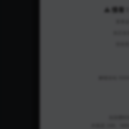
⚠️ 慢着
算算
你正在尝
但在
解锁全站 50000
别浪费时
外面卖 299、19