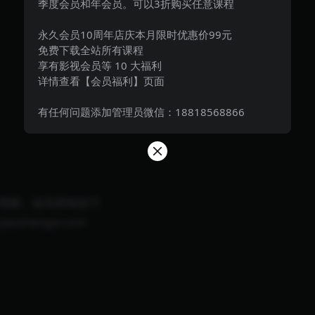
季度会员和年会员。可以3折购买任意课程
永久会员10周年店庆本月限时优惠价99元
免费下载全站所有课程
享有影视会员等 10 大福利
详情查看【会员福利】页面
有任何问题添加管理员微信：18818568866
短视频，提高剪辑技巧
shengxi.com