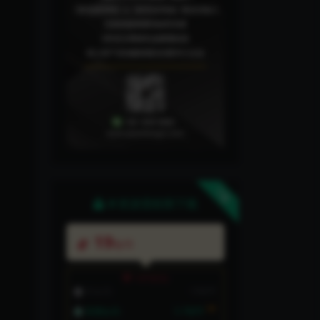
下载
本资源需权限下载
19
智币
VIP折扣
非会员:
19智币
3折
普通会员:
5.7智币