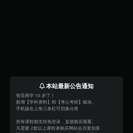
本站最新公告通知
智圣商学 10 岁了！
新增【学科资料】和【考公考研】板块。
手机版右上角三条杠可切换分类
所有课程都支持免登录，直接购买观看。
凡需要 2套以上课程者购买网站会员更划算