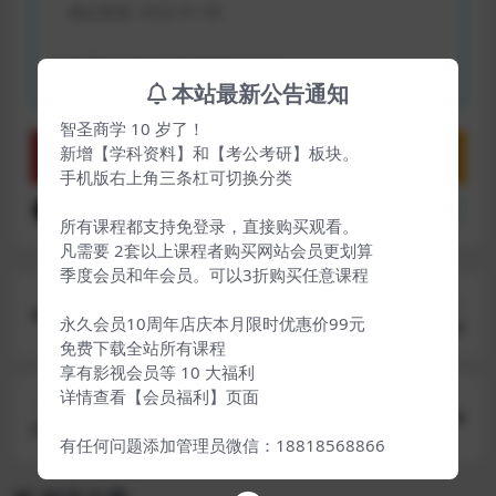
最近更新:
2022-01-30
下载遇到问题？可联系客服或反馈
本站最新公告通知
智圣商学 10 岁了！
新增【学科资料】和【考公考研】板块。
手机版右上角三条杠可切换分类
焦圣希18818568866
分享
收藏
所有课程都支持免登录，直接购买观看。
凡需要 2套以上课程者购买网站会员更划算
季度会员和年会员。可以3折购买任意课程
上一篇
永久会员10周年店庆本月限时优惠价99元
阿尔法★求爱应急指南
免费下载全站所有课程
享有影视会员等 10 大福利
详情查看【会员福利】页面
下一篇
阿宝姐普通人职场逆袭训练营
有任何问题添加管理员微信：18818568866