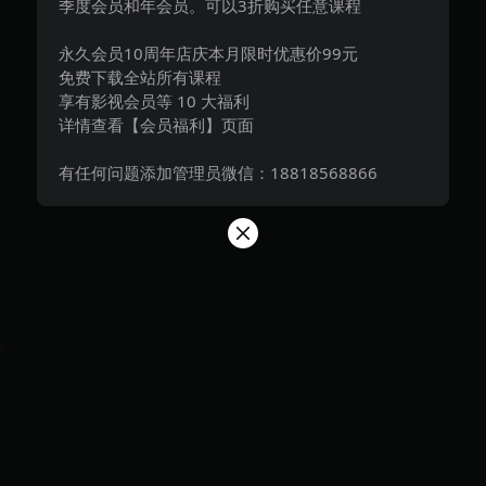
季度会员和年会员。可以3折购买任意课程
永久会员10周年店庆本月限时优惠价99元
免费下载全站所有课程
享有影视会员等 10 大福利
详情查看【会员福利】页面
有任何问题添加管理员微信：18818568866