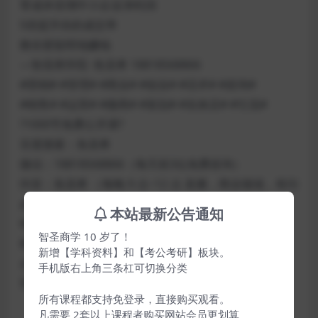
零成本倍增中小企业净利润
5倍提升你的成交率
教你更聪明地赚钱
—智圣商学院 ·焦圣希 18818568866
#营销# #管理# #商业# #创业# #话术# #咨询#
#销售# #运营# #微商# #策划# #实体店# #引流#
?1000节免费公开课?
百度搜索：焦圣希
微信：18818568866（每天前3位免费咨询）
抖音：焦圣希 （每晚 9 点~12 点 直播，商业领域，有问
必答）
本站最新公告通知
电话咨询：1000元/小时
智圣商学 10 岁了！
私企定制：2999起/年
新增【学科资料】和【考公考研】板块。
企业培训：10000起/课
手机版右上角三条杠可切换分类
官网：https://www.jiaoshengxi.com
所有课程都支持免登录，直接购买观看。
凡需要 2套以上课程者购买网站会员更划算