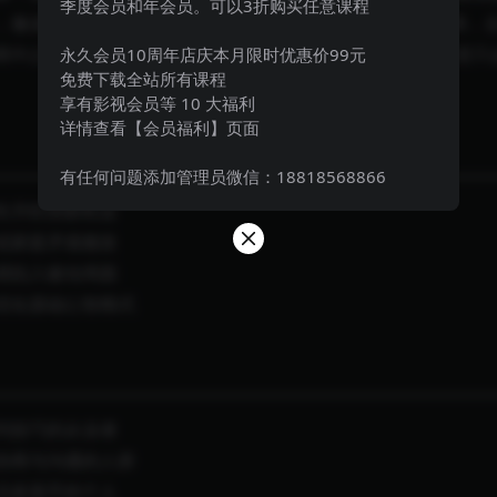
季度会员和年会员。可以3折购买任意课程
，像谈判专家一样思考表达。通过100天学习，你将洞悉全局，
商中占据主动，获得降维攻击优势与最大利益价值，彻底改变只
永久会员10周年店庆本月限时优惠价99元
免费下载全站所有课程
享有影视会员等 10 大福利
详情查看【会员福利】页面
有任何问题添加管理员微信：18818568866
失升职加薪机会
或家庭矛盾频发
易陷入被动局面
优化基础心智模式
判技巧的从业者
协商与沟通的人群
活多面手的个人